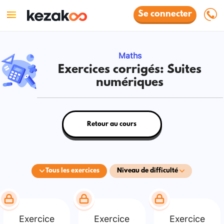
Se connecter
Maths
Exercices corrigés: Suites
numériques
Retour au cours
Tous les exercices
Niveau de difficulté
Exercice
Exercice
Exercice