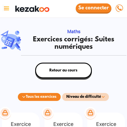
Se connecter
Maths
Exercices corrigés: Suites
numériques
Retour au cours
Tous les exercices
Niveau de difficulté
Exercice
Exercice
Exercice