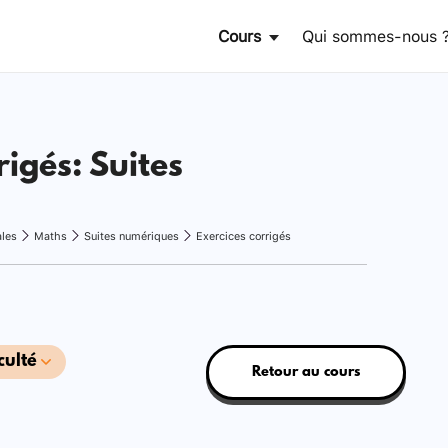
Cours
Qui sommes-nous 
rigés: Suites
ales
Maths
Suites numériques
Exercices corrigés
culté
Retour au cours