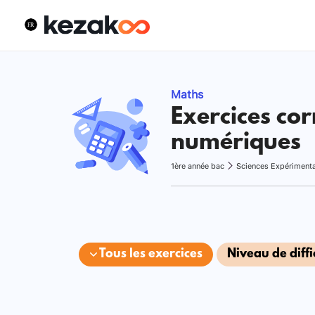
Maths
Exercices cor
numériques
1ère année bac
Sciences Expériment
Tous les exercices
Niveau de diffi