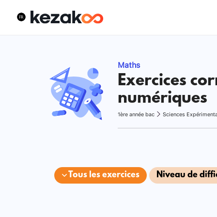
Maths
Exercices cor
numériques
1ère année bac
Sciences Expériment
Tous les exercices
Niveau de diffi