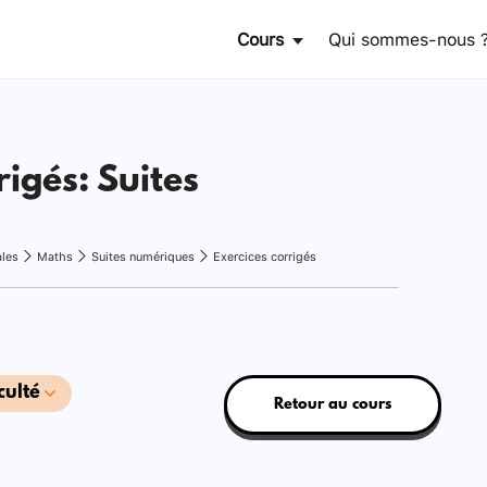
Cours
Qui sommes-nous 
rigés: Suites
ales
Maths
Suites numériques
Exercices corrigés
culté
Retour au cours