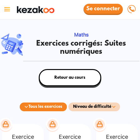
Se connecter
Maths
Exercices corrigés: Suites
numériques
Retour au cours
Tous les exercices
Niveau de difficulté
Exercice
Exercice
Exercice