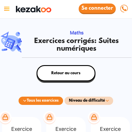
Se connecter
Maths
Exercices corrigés: Suites
numériques
Retour au cours
Tous les exercices
Niveau de difficulté
Exercice
Exercice
Exercice