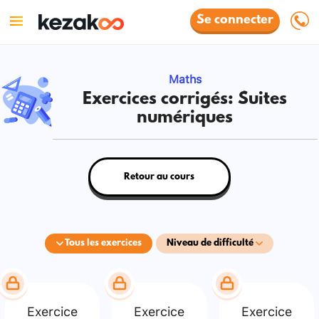
Se connecter
Maths
Exercices corrigés: Suites
numériques
Retour au cours
Tous les exercices
Niveau de difficulté
Exercice
Exercice
Exercice