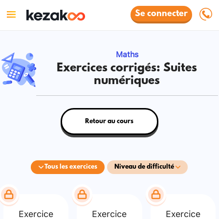
Se connecter
Maths
Exercices corrigés: Suites
numériques
Retour au cours
Tous les exercices
Niveau de difficulté
Exercice
Exercice
Exercice