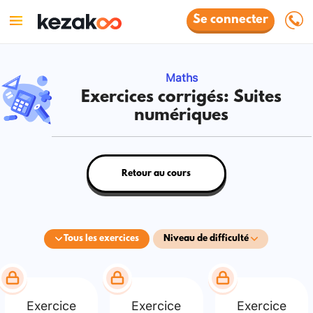
Se connecter
Maths
Exercices corrigés: Suites
numériques
Retour au cours
Tous les exercices
Niveau de difficulté
Exercice
Exercice
Exercice