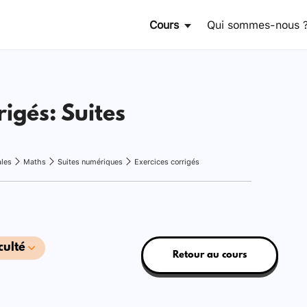
Cours
Qui sommes-nous 
rigés: Suites
ales
Maths
Suites numériques
Exercices corrigés
culté
Retour au cours