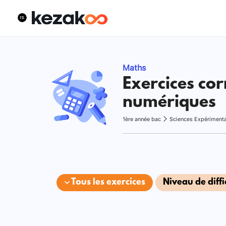
Maths
Exercices cor
numériques
1ère année bac
Sciences Expériment
Tous les exercices
Niveau de diffi