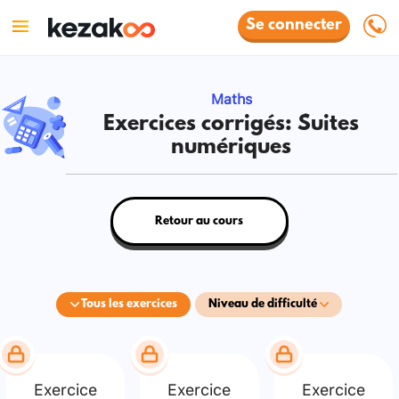
Se connecter
Maths
Exercices corrigés: Suites
numériques
Retour au cours
Tous les exercices
Niveau de difficulté
Exercice
Exercice
Exercice