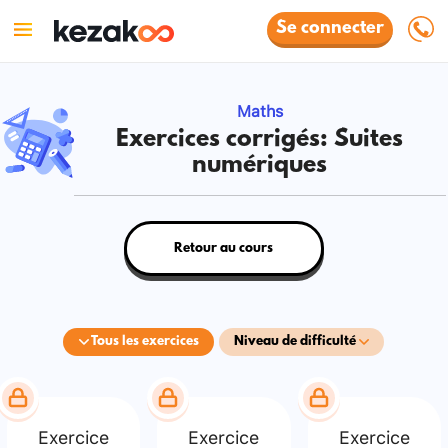
Se connecter
Maths
Exercices corrigés: Suites
numériques
Retour au cours
Tous les exercices
Niveau de difficulté
Exercice
Exercice
Exercice