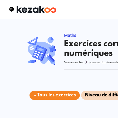
Maths
Exercices cor
numériques
1ère année bac
Sciences Expériment
Tous les exercices
Niveau de diffi