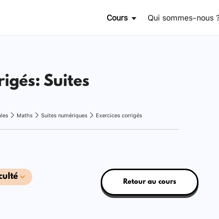
Cours
Qui sommes-nous 
rigés: Suites
ales
Maths
Suites numériques
Exercices corrigés
culté
Retour au cours