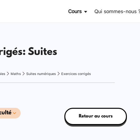
Cours
Qui sommes-nous 
rigés: Suites
ales
Maths
Suites numériques
Exercices corrigés
culté
Retour au cours