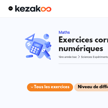
Maths
Exercices cor
numériques
1ère année bac
Sciences Expériment
Tous les exercices
Niveau de diffi