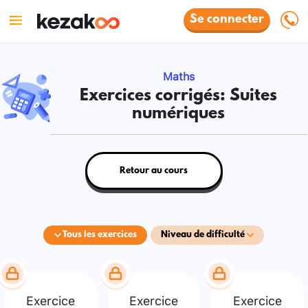
Se connecter
Maths
Exercices corrigés: Suites
numériques
Retour au cours
Tous les exercices
Niveau de difficulté
Exercice
Exercice
Exercice