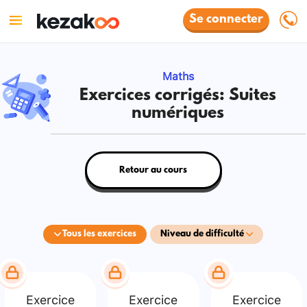
Se connecter
Maths
Exercices corrigés: Suites
numériques
Retour au cours
Tous les exercices
Niveau de difficulté
Exercice
Exercice
Exercice