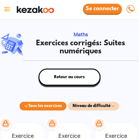
Se connecter
Maths
Exercices corrigés: Suites
numériques
Retour au cours
Tous les exercices
Niveau de difficulté
Exercice
Exercice
Exercice