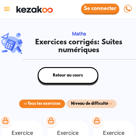
Se connecter
Maths
Exercices corrigés: Suites
numériques
Retour au cours
Tous les exercices
Niveau de difficulté
Exercice
Exercice
Exercice