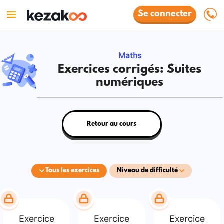
Se connecter
Maths
Exercices corrigés: Suites
numériques
Retour au cours
Tous les exercices
Niveau de difficulté
Exercice
Exercice
Exercice