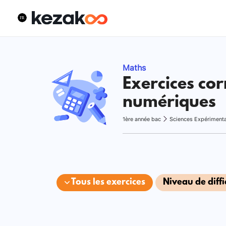
Maths
Exercices cor
numériques
1ère année bac
Sciences Expériment
Tous les exercices
Niveau de diffi