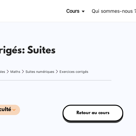
Cours
Qui sommes-nous 
rigés: Suites
ales
Maths
Suites numériques
Exercices corrigés
culté
Retour au cours