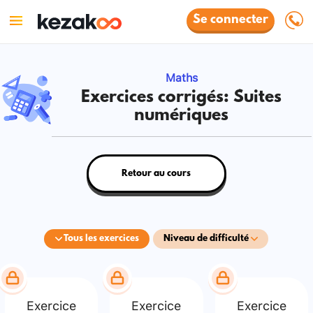
Se connecter
Maths
Exercices corrigés: Suites
numériques
Retour au cours
Tous les exercices
Niveau de difficulté
Exercice
Exercice
Exercice