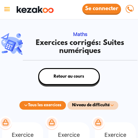
Se connecter
Maths
Exercices corrigés: Suites
numériques
Retour au cours
Tous les exercices
Niveau de difficulté
Exercice
Exercice
Exercice