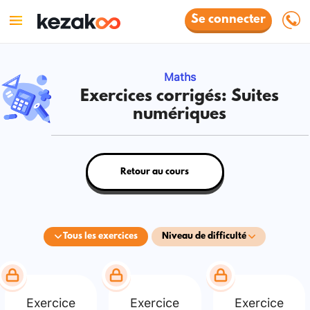
Se connecter
Maths
Exercices corrigés: Suites
numériques
Retour au cours
Tous les exercices
Niveau de difficulté
Exercice
Exercice
Exercice