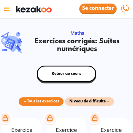
Se connecter
Maths
Exercices corrigés: Suites
numériques
Retour au cours
Tous les exercices
Niveau de difficulté
Exercice
Exercice
Exercice