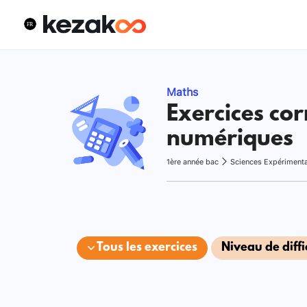
Maths
Exercices cor
numériques
1ère année bac
Sciences Expériment
Tous les exercices
Niveau de diffi