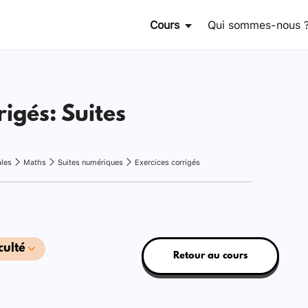
Cours
Qui sommes-nous 
rigés: Suites
ales
Maths
Suites numériques
Exercices corrigés
culté
Retour au cours