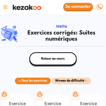
Se connecter
Maths
Exercices corrigés: Suites
numériques
Retour au cours
Tous les exercices
Niveau de difficulté
Exercice
Exercice
Exercice