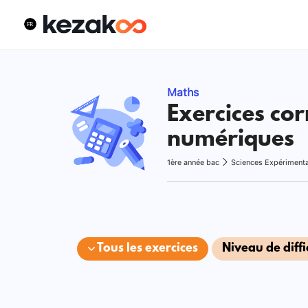
Maths
Exercices cor
numériques
1ère année bac
Sciences Expériment
Tous les exercices
Niveau de diffi