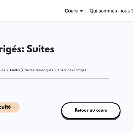
Cours
Qui sommes-nous 
rigés: Suites
ales
Maths
Suites numériques
Exercices corrigés
culté
Retour au cours