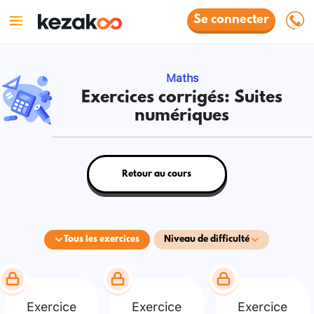
Se connecter
Maths
Exercices corrigés: Suites
numériques
Retour au cours
Tous les exercices
Niveau de difficulté
Exercice
Exercice
Exercice