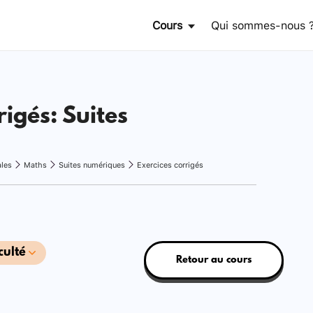
Cours
Qui sommes-nous 
rigés: Suites
ales
Maths
Suites numériques
Exercices corrigés
culté
Retour au cours