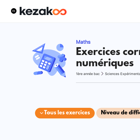
Maths
Exercices cor
numériques
1ère année bac
Sciences Expériment
Tous les exercices
Niveau de diffi