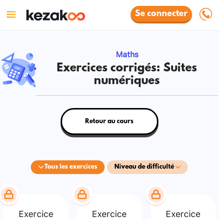
Se connecter
Maths
Exercices corrigés: Suites
numériques
Retour au cours
Tous les exercices
Niveau de difficulté
Exercice
Exercice
Exercice