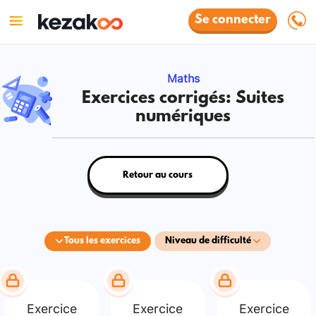
Se connecter
Maths
Exercices corrigés: Suites
numériques
Retour au cours
Tous les exercices
Niveau de difficulté
Exercice
Exercice
Exercice