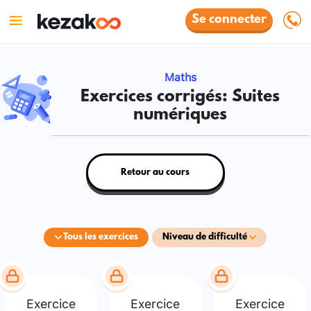
Se connecter
Maths
Exercices corrigés: Suites
numériques
Retour au cours
Tous les exercices
Niveau de difficulté
Exercice
Exercice
Exercice