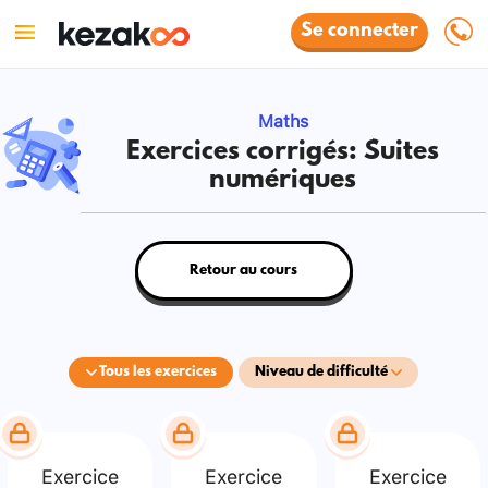
Se connecter
Maths
Exercices corrigés: Suites
numériques
Retour au cours
Tous les exercices
Niveau de difficulté
Exercice
Exercice
Exercice