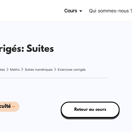
Cours
Qui sommes-nous 
rigés: Suites
ales
Maths
Suites numériques
Exercices corrigés
culté
Retour au cours