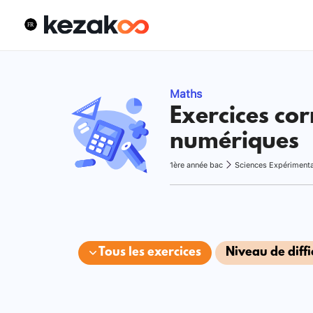
Maths
Exercices cor
numériques
1ère année bac
Sciences Expériment
Tous les exercices
Niveau de diffi