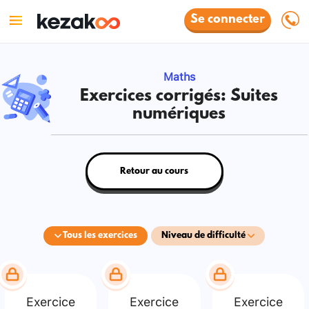
Se connecter
Maths
Exercices corrigés: Suites
numériques
Retour au cours
Tous les exercices
Niveau de difficulté
Exercice
Exercice
Exercice