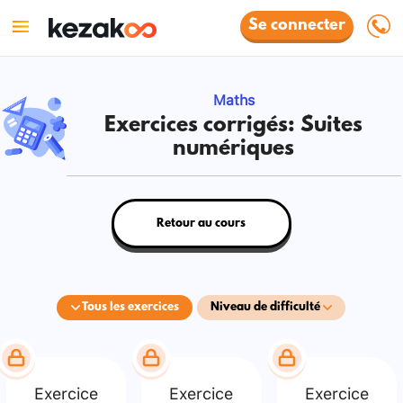
Se connecter
Maths
Exercices corrigés: Suites
numériques
Retour au cours
Tous les exercices
Niveau de difficulté
Exercice
Exercice
Exercice