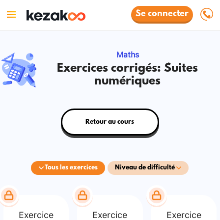
Se connecter
Maths
Exercices corrigés: Suites
numériques
Retour au cours
Tous les exercices
Niveau de difficulté
Exercice
Exercice
Exercice