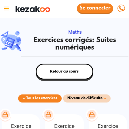
Se connecter
Maths
Exercices corrigés: Suites
numériques
Retour au cours
Tous les exercices
Niveau de difficulté
Exercice
Exercice
Exercice