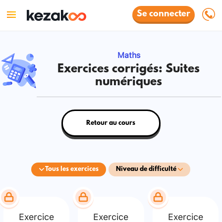
Se connecter
Maths
Exercices corrigés: Suites
numériques
Retour au cours
Tous les exercices
Niveau de difficulté
Exercice
Exercice
Exercice