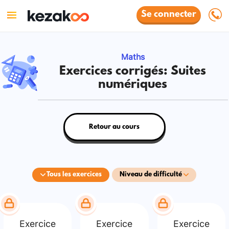
Se connecter
Maths
Exercices corrigés: Suites
numériques
Retour au cours
Tous les exercices
Niveau de difficulté
Exercice
Exercice
Exercice