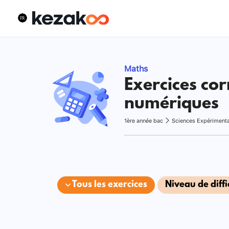
Maths
Exercices cor
numériques
1ère année bac
Sciences Expériment
Tous les exercices
Niveau de diffi