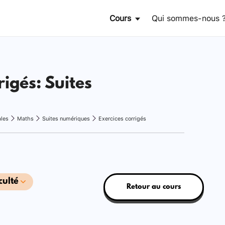
Cours
Qui sommes-nous 
rigés: Suites
ales
Maths
Suites numériques
Exercices corrigés
culté
Retour au cours