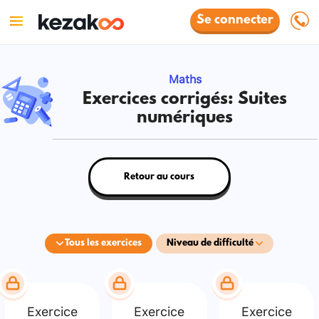
Se connecter
Maths
Exercices corrigés: Suites
numériques
Retour au cours
Tous les exercices
Niveau de difficulté
Exercice
Exercice
Exercice