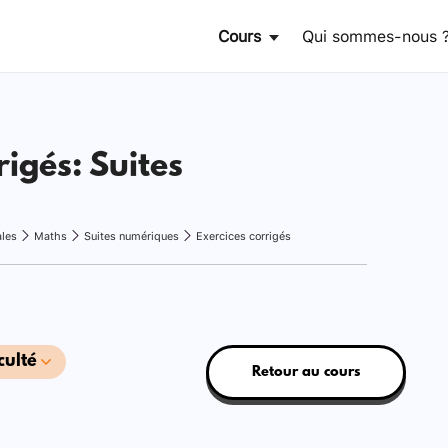
Cours
Qui sommes-nous 
rigés: Suites
ales
Maths
Suites numériques
Exercices corrigés
culté
Retour au cours