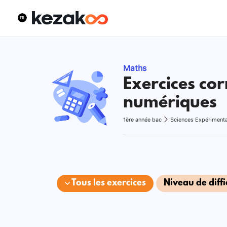
Maths
Exercices cor
numériques
1ère année bac
Sciences Expériment
Tous les exercices
Niveau de diffi