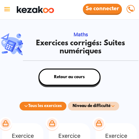
Se connecter
Maths
Exercices corrigés: Suites
numériques
Retour au cours
Tous les exercices
Niveau de difficulté
Exercice
Exercice
Exercice