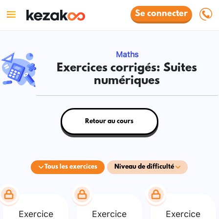
Se connecter
Maths
Exercices corrigés: Suites
numériques
Retour au cours
Tous les exercices
Niveau de difficulté
Exercice
Exercice
Exercice