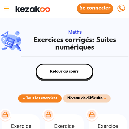
Se connecter
Maths
Exercices corrigés: Suites
numériques
Retour au cours
Tous les exercices
Niveau de difficulté
Exercice
Exercice
Exercice