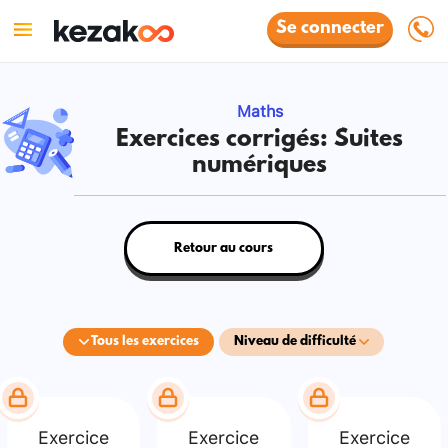
Se connecter
Maths
Exercices corrigés: Suites
numériques
Retour au cours
Tous les exercices
Niveau de difficulté
Exercice
Exercice
Exercice