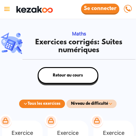
Se connecter
Maths
Exercices corrigés: Suites
numériques
Retour au cours
Tous les exercices
Niveau de difficulté
Exercice
Exercice
Exercice