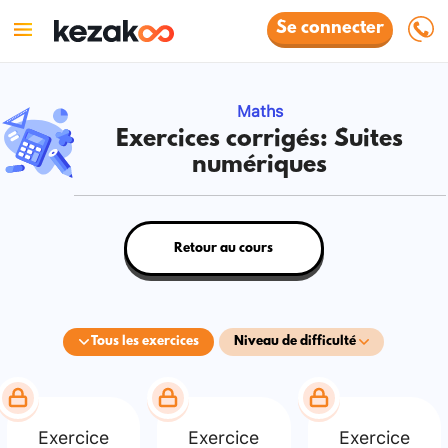
Se connecter
Maths
Exercices corrigés: Suites
numériques
Retour au cours
Tous les exercices
Niveau de difficulté
Exercice
Exercice
Exercice