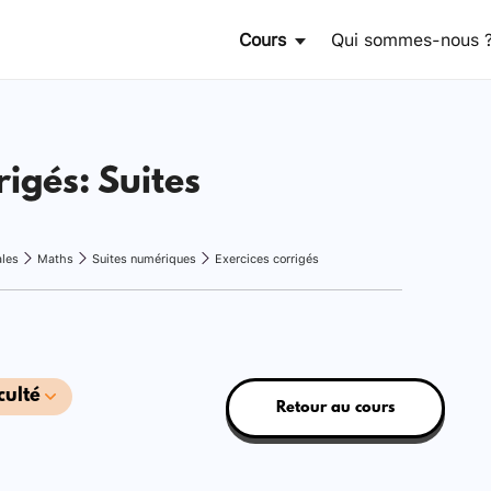
Cours
Qui sommes-nous 
rigés: Suites
ales
Maths
Suites numériques
Exercices corrigés
culté
Retour au cours