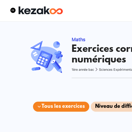
Maths
Exercices cor
numériques
1ère année bac
Sciences Expériment
Tous les exercices
Niveau de diffi